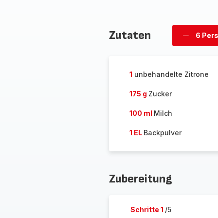
Zutaten
6 Per
Personen
löschen
1
unbehandelte Zitrone
175 g
Zucker
100 ml
Milch
1 EL
Backpulver
Zubereitung
Schritte 1
/5