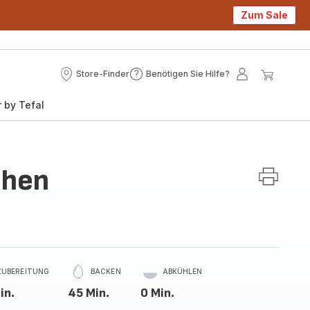
Zum Sale
Store-Finder
Benötigen Sie Hilfe?
Store-
Benötigen
Mein
Mein
Finder
Sie
Konto
Waren
 by Tefal
Hilfe?
chen
ZUBEREITUNG
BACKEN
ABKÜHLEN
in.
45 Min.
0 Min.