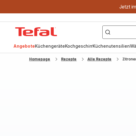
Jetzt i
["OptiGrill","Easy
Fry","Pfanne"]
Tefal
Homepage
Angebote
Küchengeräte
Kochgeschirr
Küchenutensilien
Wä
Homepage
Rezepte
Alle Rezepte
Zitron