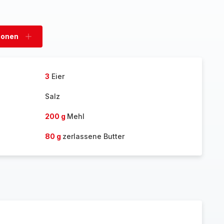
sonen
Personen
hinzufügen
3
Eier
Salz
200 g
Mehl
80 g
zerlassene Butter