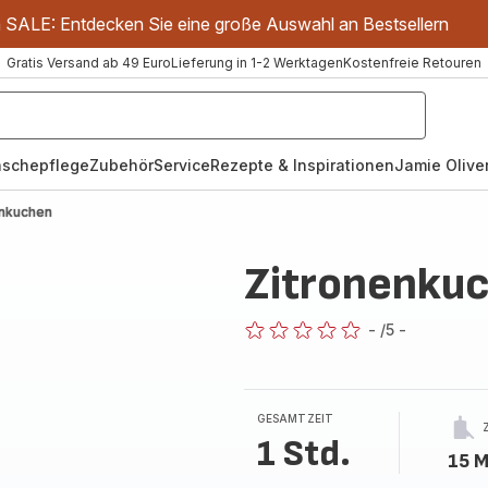
m SALE: Entdecken Sie eine große Auswahl an Bestsellern
Gratis Versand ab 49 Euro
Lieferung in 1-2 Werktagen
Kostenfreie Retouren
schepflege
Zubehör
Service
Rezepte & Inspirationen
Jamie Oliver
enkuchen
Zitronenku
-
/5
-
ratings.0
GESAMTZEIT
1 Std.
15 M