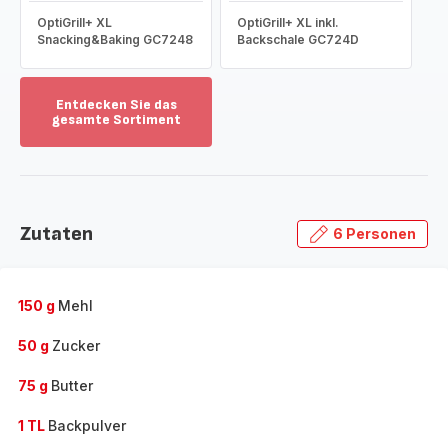
OptiGrill+ XL
OptiGrill+ XL inkl.
Snacking&Baking GC7248
Backschale GC724D
Entdecken Sie das
gesamte Sortiment
Mehr
anzeigen
-
Entdecken
Sie
Zutaten
6 Personen
das
gesamte
Sortiment
-
150 g
Mehl
50 g
Zucker
75 g
Butter
1 TL
Backpulver