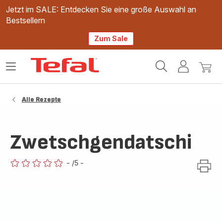
Jetzt im SALE: Entdecken Sie eine große Auswahl an
Bestsellern
Zum Sale
Tefal
Das
Mein
Mein
Homepage
Menü
Konto
Waren
öffnen
Alle Rezepte
Zwetschgendatschi
-
/5
-
ratings.0