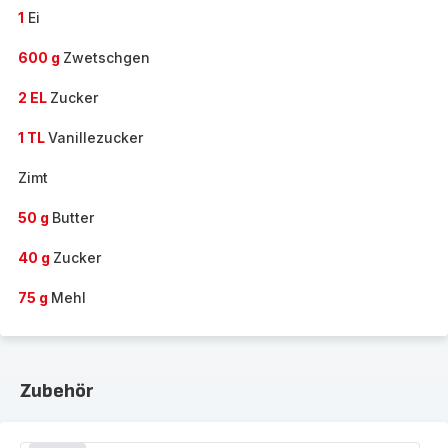
1
Ei
600 g
Zwetschgen
2 EL
Zucker
1 TL
Vanillezucker
Zimt
50 g
Butter
40 g
Zucker
75 g
Mehl
Zubehör