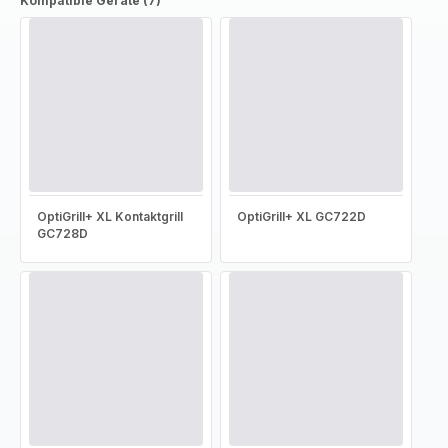
Kompatible Geräte (7)
OptiGrill+ XL Kontaktgrill
OptiGrill+ XL GC722D
GC728D