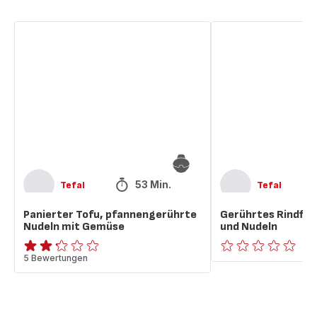
Panierter
Gerührtes
Tofu,
Rindfleisch
pfannengerührte
mit
Nudeln
Gemüse
mit
und
Gemüse
Nudeln
53 Min.
Tefal
Tefal
Panierter Tofu, pfannengerührte
Gerührtes Rindfle
Nudeln mit Gemüse
und Nudeln
ratings.2.2
5 Bewertungen
ratings.0