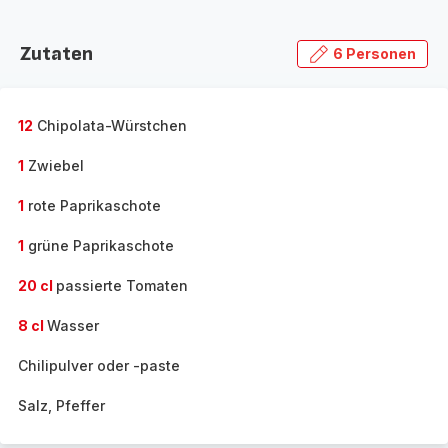
Zutaten
6 Personen
12
Chipolata-Würstchen
1
Zwiebel
1
rote Paprikaschote
1
grüne Paprikaschote
20 cl
passierte Tomaten
8 cl
Wasser
Chilipulver oder -paste
Salz, Pfeffer