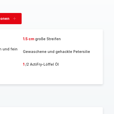
sonen
Personen
hinzufügen
1.5 cm
große Streifen
n und fein
Gewaschene und gehackte Petersilie
1
/2 ActiFry-Löffel Öl