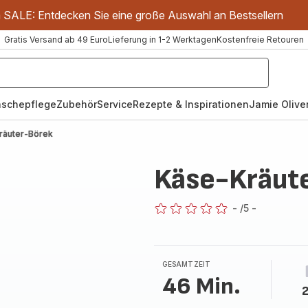
m SALE: Entdecken Sie eine große Auswahl an Bestsellern
Gratis Versand ab 49 Euro
Lieferung in 1-2 Werktagen
Kostenfreie Retouren
schepflege
Zubehör
Service
Rezepte & Inspirationen
Jamie Oliver
räuter-Börek
Käse-Kräut
-
/5
-
ratings.0
GESAMTZEIT
46 Min.
2