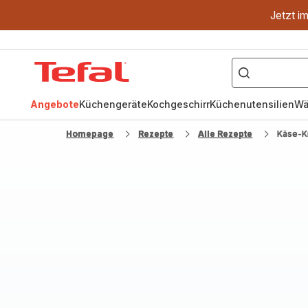
Jetzt i
["OptiGrill","Easy
Fry","Pfanne"]
Tefal
Homepage
Angebote
Küchengeräte
Kochgeschirr
Küchenutensilien
Wä
Homepage
Rezepte
Alle Rezepte
Käse-K