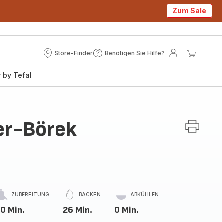
Zum Sale
Store-Finder
Benötigen Sie Hilfe?
Store-
Benötigen
Mein
Mein
Finder
Sie
Konto
Waren
 by Tefal
Hilfe?
er-Börek
ZUBEREITUNG
BACKEN
ABKÜHLEN
0 Min.
26 Min.
0 Min.