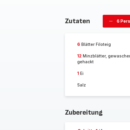
Zutaten
6 Per
Personen
löschen
6
Blätter Filoteig
12
Minzblätter, gewasche
gehackt
1
Ei
Salz
Zubereitung