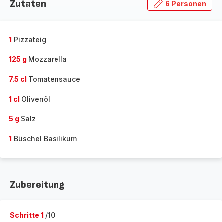
Zutaten
6 Personen
1
Pizzateig
125 g
Mozzarella
7.5 cl
Tomatensauce
1 cl
Olivenöl
5 g
Salz
1
Büschel Basilikum
Zubereitung
Schritte 1
/10