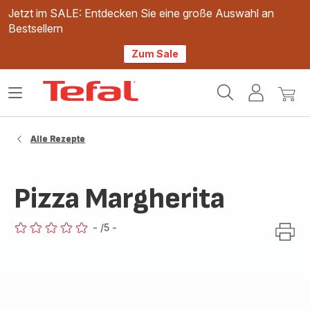
Jetzt im SALE: Entdecken Sie eine große Auswahl an
Bestsellern
Zum Sale
Tefal
Das
Mein
Mein
Homepage
Menü
Konto
Waren
öffnen
Alle Rezepte
Pizza Margherita
-
/5
-
ratings.0