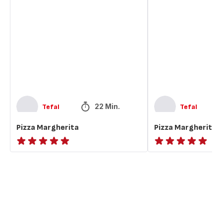
Margherita
Margherita
22 Min.
Tefal
Tefal
Pizza Margherita
Pizza Margherita
Bewertung
ratings.NaN
mit
5
Sternen
(Durchschnitt)