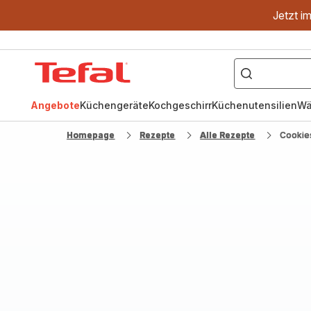
Jetzt i
["OptiGrill","Easy
Fry","Pfanne"]
Tefal
Homepage
Angebote
Küchengeräte
Kochgeschirr
Küchenutensilien
Wä
Homepage
Rezepte
Alle Rezepte
Cookie