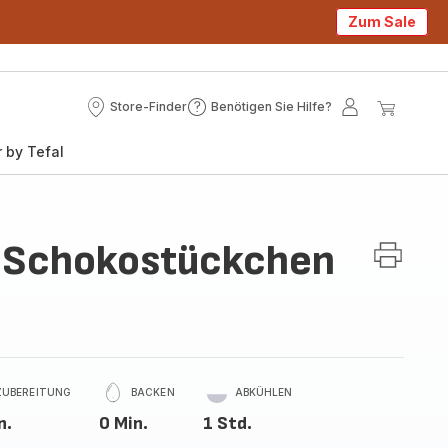
Zum Sale
Store-Finder
Benötigen Sie Hilfe?
Store-
Benötigen
Mein
Mein
Finder
Sie
Konto
Waren
 by Tefal
Hilfe?
t Schokostückchen
ZUBEREITUNG
BACKEN
ABKÜHLEN
n.
0 Min.
1 Std.