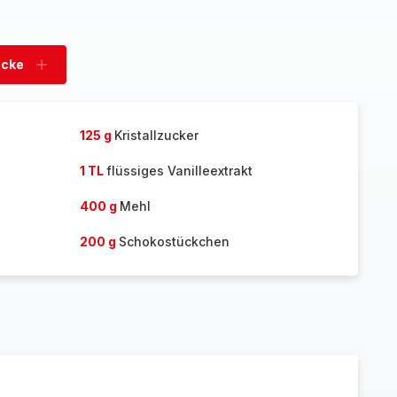
ücke
Stücke
hinzufügen
125 g
Kristallzucker
1 TL
flüssiges Vanilleextrakt
400 g
Mehl
200 g
Schokostückchen