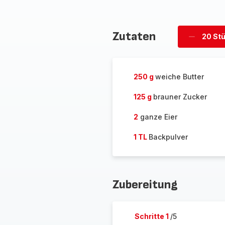
Zutaten
20 St
Stücke
löschen
250 g
weiche Butter
125 g
brauner Zucker
2
ganze Eier
1 TL
Backpulver
Zubereitung
Schritte 1
/5