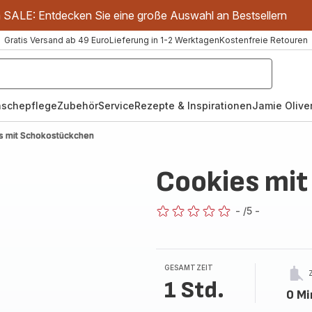
m SALE: Entdecken Sie eine große Auswahl an Bestsellern
Gratis Versand ab 49 Euro
Lieferung in 1-2 Werktagen
Kostenfreie Retouren
schepflege
Zubehör
Service
Rezepte & Inspirationen
Jamie Oliver
s mit Schokostückchen
Cookies mi
-
/5
-
ratings.0
GESAMTZEIT
1 Std.
0 Mi