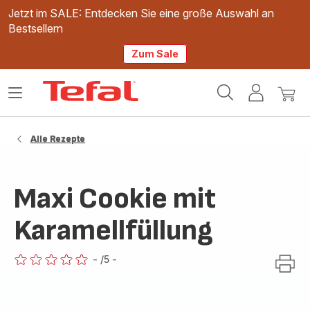
Jetzt im SALE: Entdecken Sie eine große Auswahl an
Bestsellern
Zum Sale
Tefal
Das
Mein
Mein
Homepage
Menü
Konto
Waren
öffnen
Alle Rezepte
Maxi Cookie mit
Karamellfüllung
-
/5
-
ratings.0