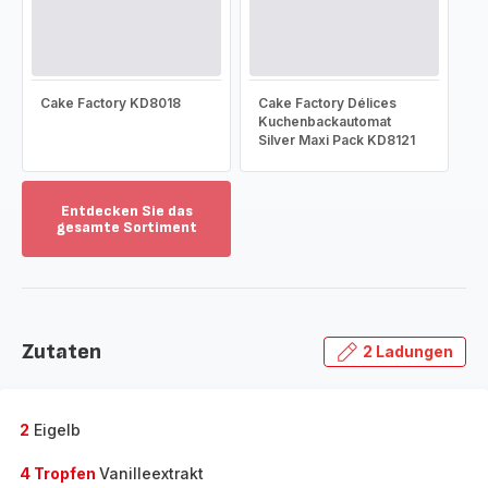
Cake Factory KD8018
Cake Factory Délices
Kuchenbackautomat
Silver Maxi Pack KD8121
Entdecken Sie das
gesamte Sortiment
Mehr
anzeigen
-
Entdecken
Sie
Zutaten
2 Ladungen
das
gesamte
Sortiment
-
2
Eigelb
4 Tropfen
Vanilleextrakt