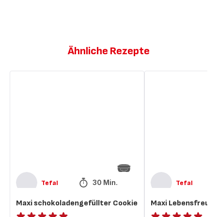
Ähnliche Rezepte
Maxi
Maxi
schokoladengefüllter
Lebensfreude-
Cookie
Cookie
30 Min.
Tefal
Tefal
Maxi schokoladengefüllter Cookie
Maxi Lebensfreud