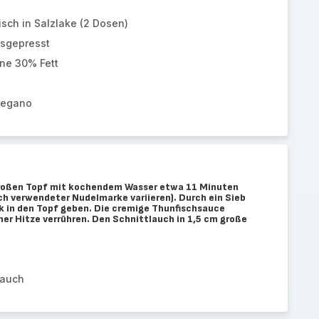
sch in Salzlake (2 Dosen)
usgepresst
ne 30% Fett
regano
großen Topf mit kochendem Wasser etwa 11 Minuten
ach verwendeter Nudelmarke variieren). Durch ein Sieb
k in den Topf geben. Die cremige Thunfischsauce
er Hitze verrühren. Den Schnittlauch in 1,5 cm große
lauch