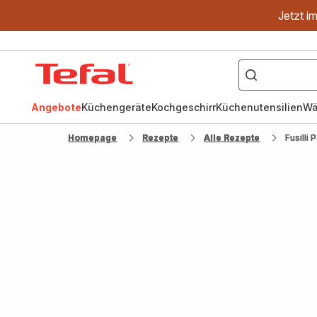
Jetzt i
["OptiGrill","Easy
Fry","Pfanne"]
Tefal
Homepage
Angebote
Küchengeräte
Kochgeschirr
Küchenutensilien
Wä
Homepage
Rezepte
Alle Rezepte
Fusilli