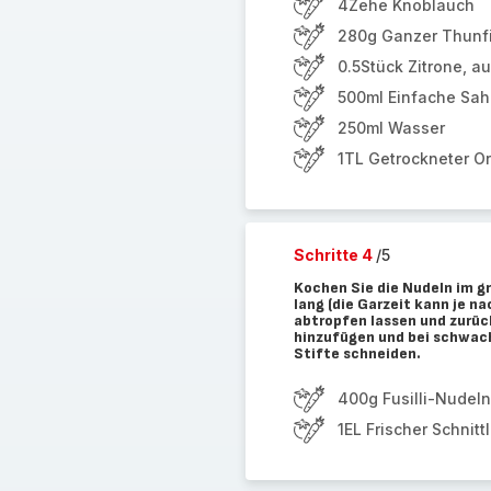
4Zehe Knoblauch
280g Ganzer Thunfi
0.5Stück Zitrone, a
500ml Einfache Sah
250ml Wasser
1TL Getrockneter O
Schritte 4
/5
Kochen Sie die Nudeln im 
lang (die Garzeit kann je n
abtropfen lassen und zurüc
hinzufügen und bei schwach
Stifte schneiden.
400g Fusilli-Nudeln
1EL Frischer Schnitt