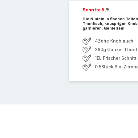
Schritte 5
/5
Die Nudeln in flachen Telle
Thunfisch, knusprigen Knob
garnieren. Genießen!
4Zehe Knoblauch
280g Ganzer Thunfi
1EL Frischer Schnitt
0.5Stück Bio-Zitron