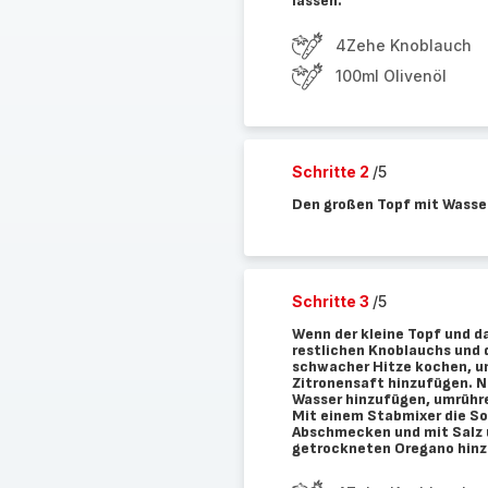
lassen.
4Zehe Knoblauch
100ml Olivenöl
Schritte 2
/5
Den großen Topf mit Wasser
Schritte 3
/5
Wenn der kleine Topf und da
restlichen Knoblauchs und 
schwacher Hitze kochen, u
Zitronensaft hinzufügen. N
Wasser hinzufügen, umrühre
Mit einem Stabmixer die Soß
Abschmecken und mit Salz 
getrockneten Oregano hinzu