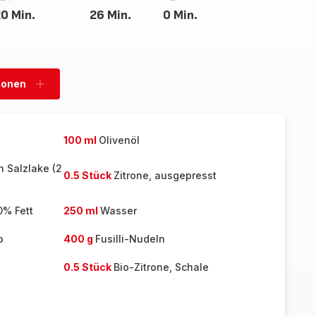
0 Min.
26 Min.
0 Min.
sonen
Personen
hinzufügen
100 ml
Olivenöl
n Salzlake (2
0.5 Stück
Zitrone, ausgepresst
0% Fett
250 ml
Wasser
o
400 g
Fusilli-Nudeln
0.5 Stück
Bio-Zitrone, Schale