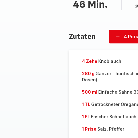
46 Min.
2
Zutaten
4 Per
Personen
löschen
4 Zehe
Knoblauch
280 g
Ganzer Thunfisch i
Dosen)
500 ml
Einfache Sahne 3
1 TL
Getrockneter Oregan
1 EL
Frischer Schnittlauch
1 Prise
Salz, Pfeffer