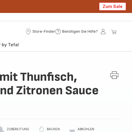
Zum Sale
Store-Finder
Benötigen Sie Hilfe?
Store-
Benötigen
Mein
Mein
Finder
Sie
Konto
Waren
 by Tefal
Hilfe?
a mit Thunfisch,
nd Zitronen Sauce
ZUBEREITUNG
BACKEN
ABKÜHLEN