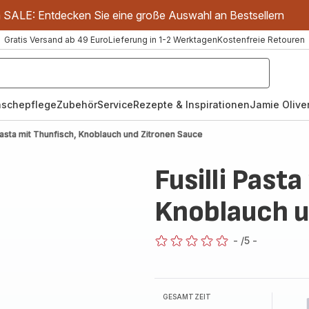
m SALE: Entdecken Sie eine große Auswahl an Bestsellern
Gratis Versand ab 49 Euro
Lieferung in 1-2 Werktagen
Kostenfreie Retouren
schepflege
Zubehör
Service
Rezepte & Inspirationen
Jamie Oliver
 Pasta mit Thunfisch, Knoblauch und Zitronen Sauce
Fusilli Past
Knoblauch u
-
/5
-
ratings.0
GESAMTZEIT