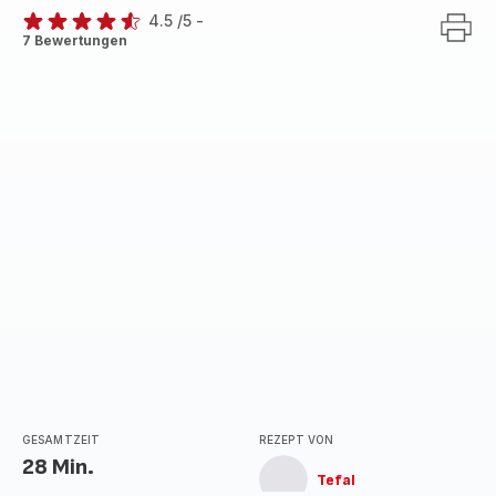
4.5
/5
-
ratings.4.5
7 Bewertungen
GESAMTZEIT
REZEPT VON
28 Min.
Tefal