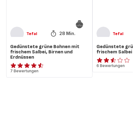
Birnen
und
und
Mandeln
Erdnüssen
28 Min.
Tefal
Tefal
Gedünstete grüne Bohnen mit
Gedünstete grüne
frischem Salbei, Birnen und
frischem Salbei u
Erdnüssen
ratings.2.5
6 Bewertungen
ratings.4.5
7 Bewertungen