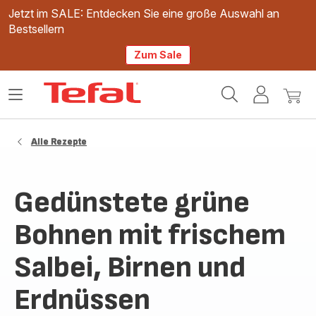
Jetzt im SALE: Entdecken Sie eine große Auswahl an
Bestsellern
Zum Sale
Tefal
Das
Mein
Mein
Homepage
Menü
Konto
Waren
öffnen
Alle Rezepte
Gedünstete grüne
Bohnen mit frischem
Salbei, Birnen und
Erdnüssen