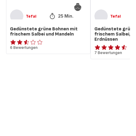
25 Min.
Tefal
Tefal
Gedünstete grüne Bohnen mit
Gedünstete grüne
frischem Salbei und Mandeln
frischem Salbei, B
Erdnüssen
ratings.2.5
6 Bewertungen
ratings.4.5
7 Bewertungen