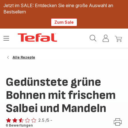
Jetzt im SALE: Entdecken Sie eine große Auswahl an
Bestsellern
Zum Sale
Tefal
Das
Mein
Mein
Homepage
Menü
Konto
Waren
öffnen
Alle Rezepte
Gedünstete grüne
Bohnen mit frischem
Salbei und Mandeln
2.5
/5
-
ratings.2.5
6 Bewertungen