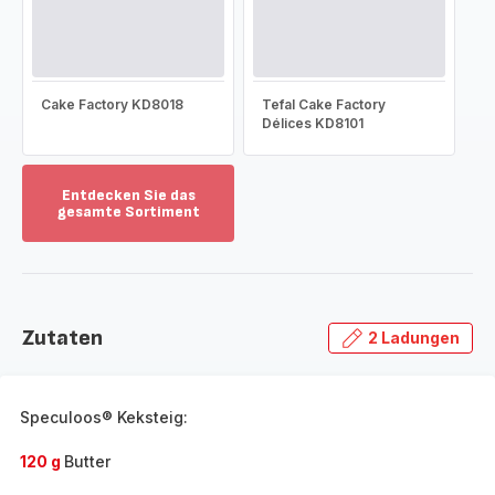
Cake Factory KD8018
Tefal Cake Factory
Délices KD8101
Entdecken Sie das
gesamte Sortiment
Mehr
anzeigen
-
Entdecken
Sie
Zutaten
2 Ladungen
das
gesamte
Sortiment
-
Speculoos® Keksteig:
120 g
Butter