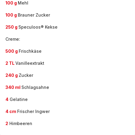
100 g
Mehl
100 g
Brauner Zucker
250 g
Speculoos® Kekse
Creme:
500 g
Frischkäse
2 TL
Vanilleextrakt
240 g
Zucker
340 ml
Schlagsahne
4
Gelatine
4 cm
Frischer Ingwer
2
Himbeeren