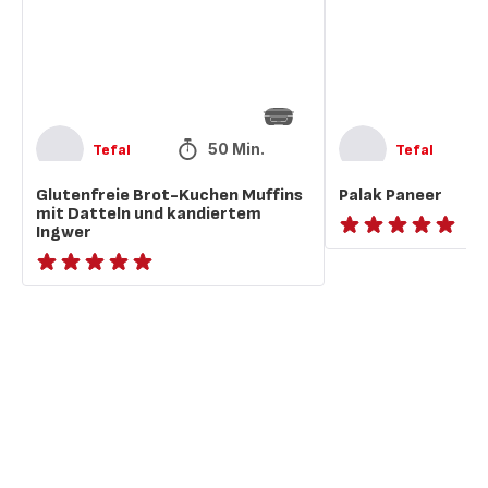
Datteln
und
kandiertem
Ingwer
50 Min.
Tefal
Tefal
Glutenfreie Brot-Kuchen Muffins
Palak Paneer
mit Datteln und kandiertem
Ingwer
ratings.NaN
ratings.NaN