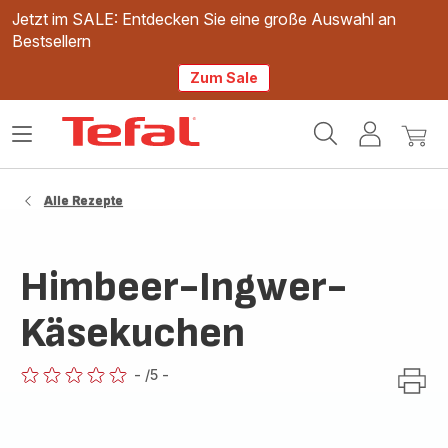
Jetzt im SALE: Entdecken Sie eine große Auswahl an
Bestsellern
Zum Sale
Tefal
Das
Mein
Mein
Homepage
Menü
Konto
Waren
öffnen
Alle Rezepte
Himbeer-Ingwer-
Käsekuchen
-
/5
-
ratings.0