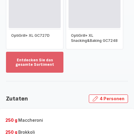
OptiGrill+ XL GC727D
OptiGrill+ XL
Snacking&Baking GC7248
Entdecken Sie das
gesamte Sortiment
Mehr
anzeigen
-
Entdecken
Sie
Zutaten
4 Personen
das
gesamte
Sortiment
-
250 g
Maccheroni
250 g
Brokkoli