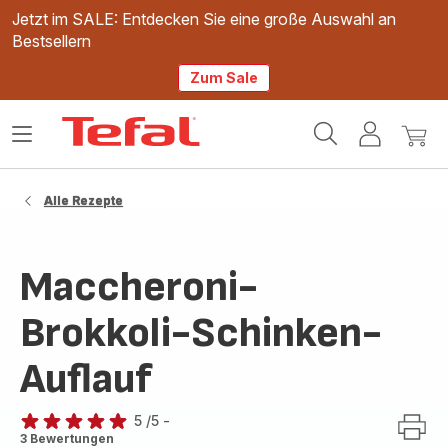
Jetzt im SALE: Entdecken Sie eine große Auswahl an
Bestsellern
Zum Sale
Tefal
Das
Mein
Mein
Homepage
Menü
Konto
Waren
öffnen
Alle Rezepte
Maccheroni-
Brokkoli-Schinken-
Auflauf
5
/5
-
Bewertung
3 Bewertungen