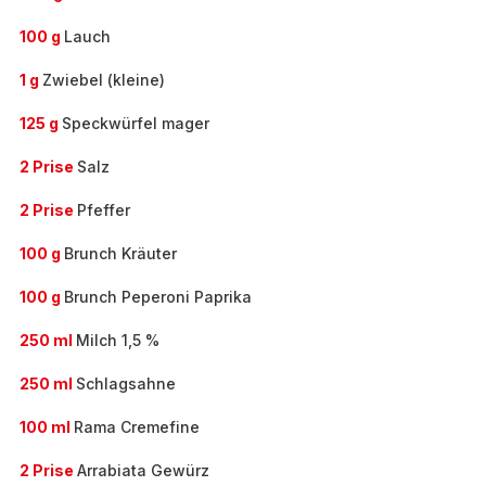
100 g
Lauch
1 g
Zwiebel (kleine)
125 g
Speckwürfel mager
2 Prise
Salz
2 Prise
Pfeffer
100 g
Brunch Kräuter
100 g
Brunch Peperoni Paprika
250 ml
Milch 1,5 %
250 ml
Schlagsahne
100 ml
Rama Cremefine
2 Prise
Arrabiata Gewürz