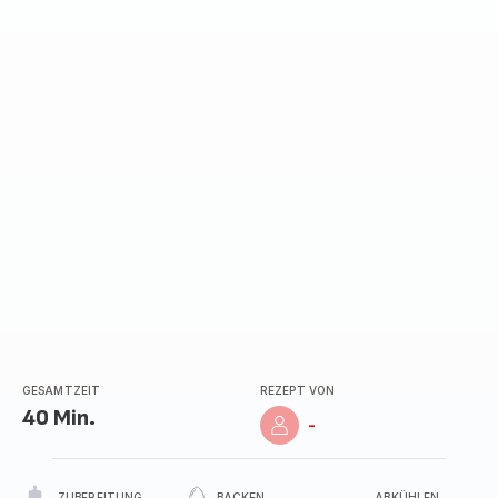
mit
5
Sternen
(Durchschnitt)
GESAMTZEIT
REZEPT VON
40 Min.
-
ZUBEREITUNG
BACKEN
ABKÜHLEN