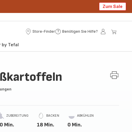
Zum Sale
Store-Finder
Benötigen Sie Hilfe?
Store-
Benötigen
Mein
Mein
Finder
Sie
Konto
Waren
 by Tefal
Hilfe?
üßkartoffeln
tungen
ZUBEREITUNG
BACKEN
ABKÜHLEN
0 Min.
18 Min.
0 Min.