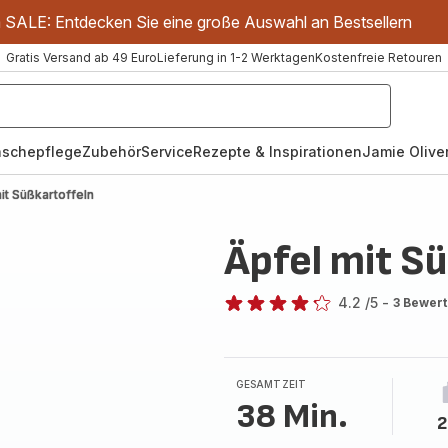
m SALE: Entdecken Sie eine große Auswahl an Bestsellern
Gratis Versand ab 49 Euro
Lieferung in 1-2 Werktagen
Kostenfreie Retouren
schepflege
Zubehör
Service
Rezepte & Inspirationen
Jamie Oliver
it Süßkartoffeln
Äpfel mit S
4.2
/5
-
3 Bewer
ratings.4.2
GESAMTZEIT
38 Min.
2