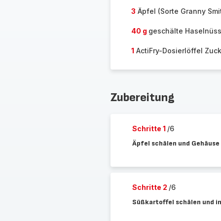
3
Äpfel (Sorte Granny Smi
40 g
geschälte Haselnüs
1
ActiFry-Dosierlöffel Zuc
Zubereitung
Schritte 1
/6
Äpfel schälen und Gehäuse 
Schritte 2
/6
Süßkartoffel schälen und i