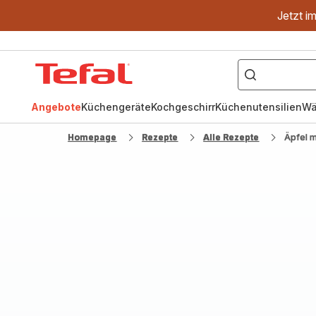
Jetzt i
["OptiGrill","Easy
Fry","Pfanne"]
Tefal
Homepage
Angebote
Küchengeräte
Kochgeschirr
Küchenutensilien
Wä
Homepage
Rezepte
Alle Rezepte
Äpfel m